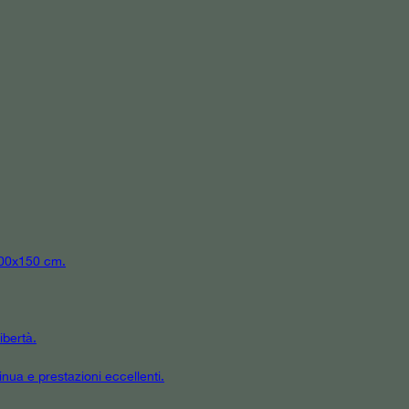
 300x150 cm.
ibertà.
inua e prestazioni eccellenti.