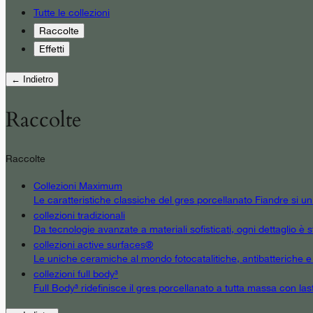
Tutte le collezioni
Raccolte
Effetti
← Indietro
Raccolte
Raccolte
Collezioni Maximum
Le caratteristiche classiche del gres porcellanato Fiandre si u
collezioni tradizionali
Da tecnologie avanzate a materiali sofisticati, ogni dettaglio è st
collezioni active surfaces®
Le uniche ceramiche al mondo fotocatalitiche, antibatteriche e an
collezioni full body³
Full Body³ ridefinisce il gres porcellanato a tutta massa con las