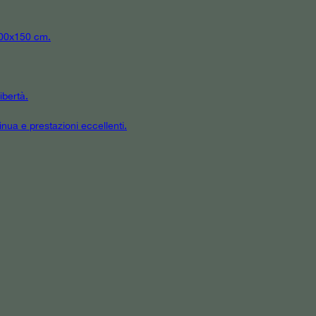
 300x150 cm.
ibertà.
inua e prestazioni eccellenti.