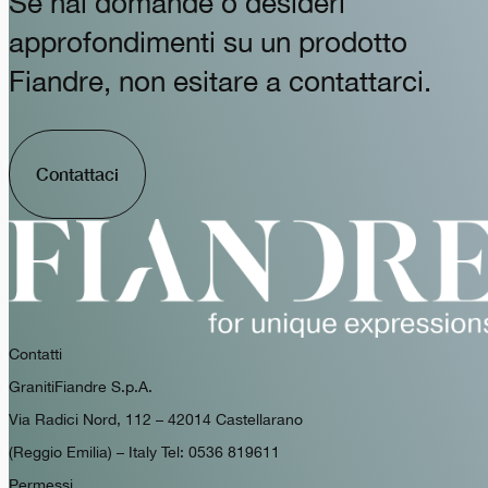
Se hai domande o desideri
approfondimenti su un prodotto
Fiandre, non esitare a contattarci.
Contattaci
Contatti
GranitiFiandre S.p.A.
Via Radici Nord, 112 – 42014 Castellarano
(Reggio Emilia) – Italy Tel: 0536 819611
Permessi