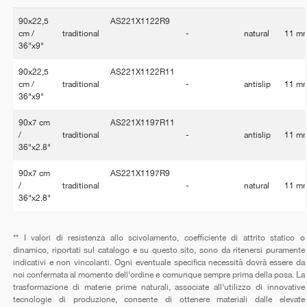
90x22,5
AS221X1122R9
cm /
traditional
-
natural
11 m
36"x9"
90x22,5
AS221X1122R11
cm /
traditional
-
antislip
11 m
36"x9"
90x7 cm
AS221X1197R11
/
traditional
-
antislip
11 m
36"x2.8"
90x7 cm
AS221X1197R9
/
traditional
-
natural
11 m
36"x2.8"
** I valori di resistenza allo scivolamento, coefficiente di attrito statico o
dinamico, riportati sul catalogo e su questo sito, sono da ritenersi puramente
indicativi e non vincolanti. Ogni eventuale specifica necessità dovrà essere da
noi confermata al momento dell'ordine e comunque sempre prima della posa. La
trasformazione di materie prime naturali, associate all'utilizzo di innovative
tecnologie di produzione, consente di ottenere materiali dalle elevate