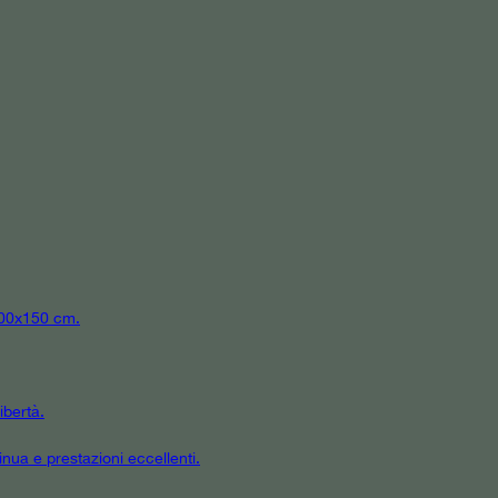
 300x150 cm.
ibertà.
inua e prestazioni eccellenti.