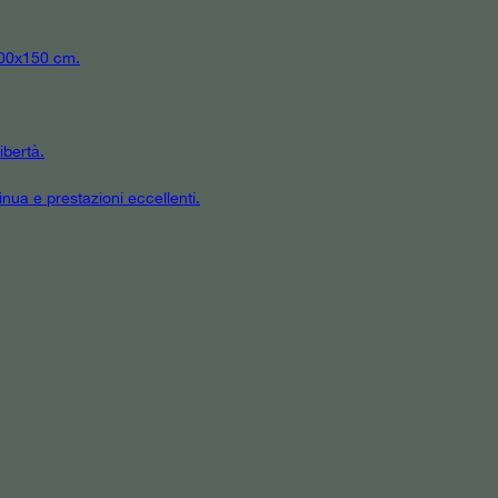
 300x150 cm.
ibertà.
inua e prestazioni eccellenti.