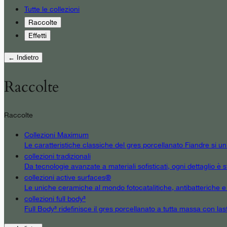
Tutte le collezioni
Raccolte
Effetti
← Indietro
Raccolte
Raccolte
Collezioni Maximum
Le caratteristiche classiche del gres porcellanato Fiandre si u
collezioni tradizionali
Da tecnologie avanzate a materiali sofisticati, ogni dettaglio è st
collezioni active surfaces®
Le uniche ceramiche al mondo fotocatalitiche, antibatteriche e an
collezioni full body³
Full Body³ ridefinisce il gres porcellanato a tutta massa con las