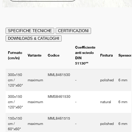
SPECIFICHE TECNICHE
CERTIFICAZIONI
DOWNLOADS & CATALOGHI
Coefficiente
Formato
anti scivolo
Variante
Codice
Finitura
Spesso
(cm/in)
DIN
51130**
300x150
MML8461530
cm /
maximum
-
polished
6 mm
120"x60"
300x150
MMS8461530
cm /
maximum
-
natural
6 mm
120"x60"
150x150
MML8461515
cm /
maximum
-
polished
6 mm
60"x60"