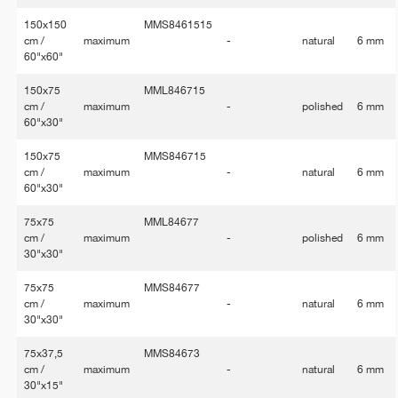
150x150
MMS8461515
cm /
maximum
-
natural
6 mm
60"x60"
150x75
MML846715
cm /
maximum
-
polished
6 mm
60"x30"
150x75
MMS846715
cm /
maximum
-
natural
6 mm
60"x30"
75x75
MML84677
cm /
maximum
-
polished
6 mm
30"x30"
75x75
MMS84677
cm /
maximum
-
natural
6 mm
30"x30"
75x37,5
MMS84673
cm /
maximum
-
natural
6 mm
30"x15"