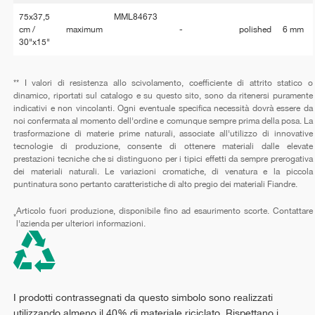
75x37,5
MML84673
cm /
maximum
-
polished
6 mm
30"x15"
** I valori di resistenza allo scivolamento, coefficiente di attrito statico o
dinamico, riportati sul catalogo e su questo sito, sono da ritenersi puramente
indicativi e non vincolanti. Ogni eventuale specifica necessità dovrà essere da
noi confermata al momento dell'ordine e comunque sempre prima della posa. La
trasformazione di materie prime naturali, associate all'utilizzo di innovative
tecnologie di produzione, consente di ottenere materiali dalle elevate
prestazioni tecniche che si distinguono per i tipici effetti da sempre prerogativa
dei materiali naturali. Le variazioni cromatiche, di venatura e la piccola
puntinatura sono pertanto caratteristiche di alto pregio dei materiali Fiandre.
Articolo fuori produzione, disponibile fino ad esaurimento scorte. Contattare
*
l'azienda per ulteriori informazioni.
I prodotti contrassegnati da questo simbolo sono realizzati
utilizzando almeno il 40% di materiale riciclato. Rispettano i