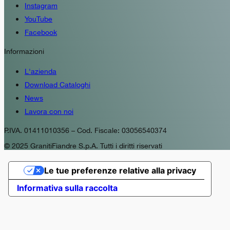
Instagram
YouTube
Facebook
Informazioni
L'azienda
Download Cataloghi
News
Lavora con noi
P.IVA. 01411010356 – Cod. Fiscale: 03056540374
© 2025 GranitiFiandre S.p.A. Tutti i diritti riservati
Le tue preferenze relative alla privacy
Informativa sulla raccolta