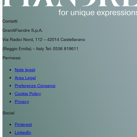
Contatti
GranitiFiandre S.p.A.
Via Radici Nord, 112 – 42014 Castellarano
(Reggio Emilia) – Italy Tel: 0536 819611
Permessi
Note legali
Area Legal
Preferenze Consensi
Cookie Policy
Privacy
Social
Pinterest
LinkedIn