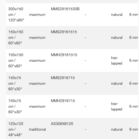
300x150
MMS29161530B
cm /
maximum
-
natural
6 mm
120"x60"
150x150
MMS29161515
cm /
maximum
-
natural
6 mm
60"x60"
150x150
MMH29161515
top-
cm /
maximum
-
6 mm
lapped
60"x60"
150x75
MMS2916715
cm /
maximum
-
natural
6 mm
60"x30"
150x75
MMH2916715
top-
cm /
maximum
-
6 mm
lapped
60"x30"
120x120
AS306X8120
cm /
traditional
-
natural
8 mm
48"x48"