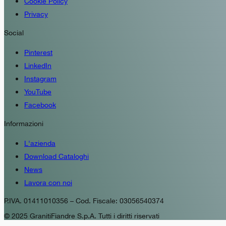
Cookie Policy
Privacy
Social
Pinterest
LinkedIn
Instagram
YouTube
Facebook
Informazioni
L'azienda
Download Cataloghi
News
Lavora con noi
P.IVA. 01411010356 – Cod. Fiscale: 03056540374
© 2025 GranitiFiandre S.p.A. Tutti i diritti riservati