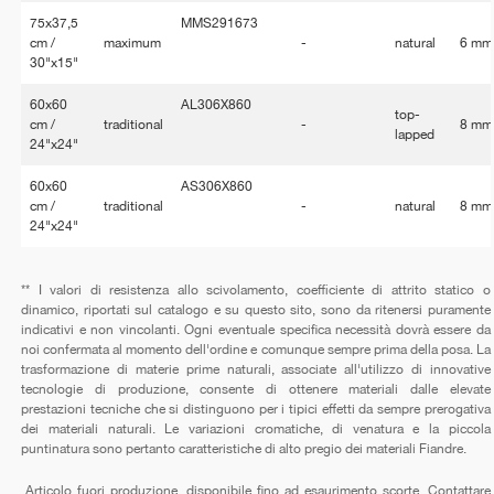
75x37,5
MMS291673
cm /
maximum
-
natural
6 mm
30"x15"
60x60
AL306X860
top-
cm /
traditional
-
8 mm
lapped
24"x24"
60x60
AS306X860
cm /
traditional
-
natural
8 mm
24"x24"
** I valori di resistenza allo scivolamento, coefficiente di attrito statico o
dinamico, riportati sul catalogo e su questo sito, sono da ritenersi puramente
indicativi e non vincolanti. Ogni eventuale specifica necessità dovrà essere da
noi confermata al momento dell'ordine e comunque sempre prima della posa. La
trasformazione di materie prime naturali, associate all'utilizzo di innovative
tecnologie di produzione, consente di ottenere materiali dalle elevate
prestazioni tecniche che si distinguono per i tipici effetti da sempre prerogativa
dei materiali naturali. Le variazioni cromatiche, di venatura e la piccola
puntinatura sono pertanto caratteristiche di alto pregio dei materiali Fiandre.
Articolo fuori produzione, disponibile fino ad esaurimento scorte. Contattare