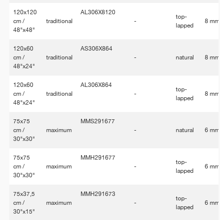
120x120
AL306X8120
top-
cm /
traditional
-
8 mm
lapped
48"x48"
120x60
AS306X864
cm /
traditional
-
natural
8 mm
48"x24"
120x60
AL306X864
top-
cm /
traditional
-
8 mm
lapped
48"x24"
75x75
MMS291677
cm /
maximum
-
natural
6 mm
30"x30"
75x75
MMH291677
top-
cm /
maximum
-
6 mm
lapped
30"x30"
75x37,5
MMH291673
top-
cm /
maximum
-
6 mm
lapped
30"x15"