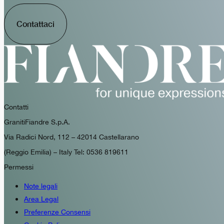
Contattaci
Contatti
GranitiFiandre S.p.A.
Via Radici Nord, 112 – 42014 Castellarano
(Reggio Emilia) – Italy Tel: 0536 819611
Permessi
Note legali
Area Legal
Preferenze Consensi