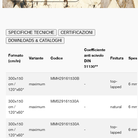
SPECIFICHE TECNICHE
CERTIFICAZIONI
DOWNLOADS & CATALOGHI
Coefficiente
Formato
anti scivolo
Variante
Codice
Finitura
Spes
(cm/in)
DIN
51130**
300x150
MMH29161530B
top-
cm /
maximum
-
6 mm
lapped
120"x60"
300x150
MMS29161530A
cm /
maximum
-
natural
6 mm
120"x60"
300x150
MMH29161530A
top-
cm /
maximum
-
6 mm
lapped
120"x60"