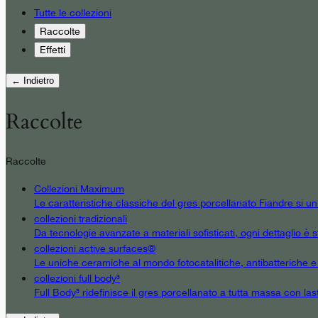
Tutte le collezioni
Raccolte
Effetti
← Indietro
Raccolte
Raccolte
Collezioni Maximum
Le caratteristiche classiche del gres porcellanato Fiandre si u
collezioni tradizionali
Da tecnologie avanzate a materiali sofisticati, ogni dettaglio è st
collezioni active surfaces®
Le uniche ceramiche al mondo fotocatalitiche, antibatteriche e an
collezioni full body³
Full Body³ ridefinisce il gres porcellanato a tutta massa con las