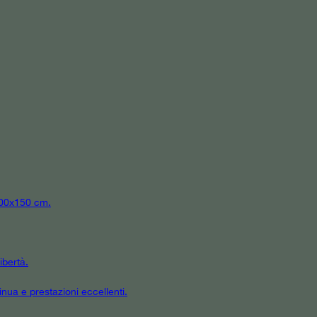
 300x150 cm.
ibertà.
inua e prestazioni eccellenti.