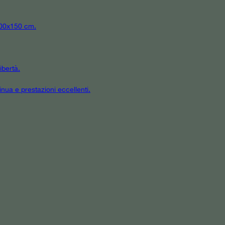
 300x150 cm.
ibertà.
inua e prestazioni eccellenti.