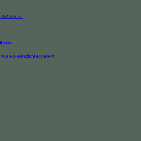
 300x150 cm.
ibertà.
inua e prestazioni eccellenti.