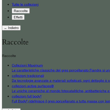
Tutte le collezioni
Raccolte
Effetti
← Indietro
Raccolte
Raccolte
Collezioni Maximum
Le caratteristiche classiche del gres porcellanato Fiandre si u
collezioni tradizionali
Da tecnologie avanzate a materiali sofisticati, ogni dettaglio è st
collezioni active surfaces®
Le uniche ceramiche al mondo fotocatalitiche, antibatteriche e an
collezioni full body³
Full Body³ ridefinisce il gres porcellanato a tutta massa con las