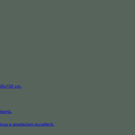
 300x150 cm.
ibertà.
inua e prestazioni eccellenti.