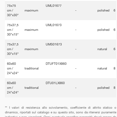
75x75
UML01677
cm /
maximum
-
polished
6
30"x30"
75x37,5
UML01673
cm /
maximum
-
polished
6
30"x15"
75x37,5
UMS01673
cm /
maximum
-
natural
6
30"x15"
60x60
DTUFT01X860
cm /
traditional
-
natural
8
24"x24"
60x60
DTU01LX860
cm /
traditional
-
polished
8
24"x24"
** I valori di resistenza allo scivolamento, coefficiente di attrito statico o
dinamico, riportati sul catalogo e su questo sito, sono da ritenersi puramente
indicativi e non vincolanti. Ogni eventuale specifica necessità dovrà essere da