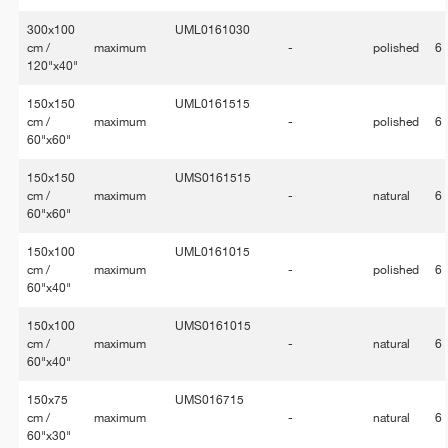
300x100
UML0161030
cm /
maximum
-
polished
6
120"x40"
150x150
UML0161515
cm /
maximum
-
polished
6
60"x60"
150x150
UMS0161515
cm /
maximum
-
natural
6
60"x60"
150x100
UML0161015
cm /
maximum
-
polished
6
60"x40"
150x100
UMS0161015
cm /
maximum
-
natural
6
60"x40"
150x75
UMS016715
cm /
maximum
-
natural
6
60"x30"