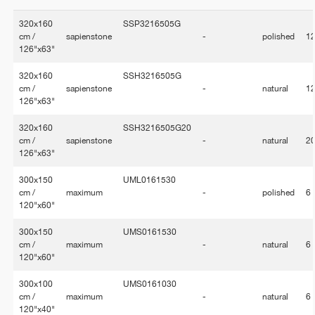
320x160
SSP3216505G
cm /
sapienstone
-
polished
1
126"x63"
320x160
SSH3216505G
cm /
sapienstone
-
natural
1
126"x63"
320x160
SSH3216505G20
cm /
sapienstone
-
natural
2
126"x63"
300x150
UML0161530
cm /
maximum
-
polished
6
120"x60"
300x150
UMS0161530
cm /
maximum
-
natural
6
120"x60"
300x100
UMS0161030
cm /
maximum
-
natural
6
120"x40"