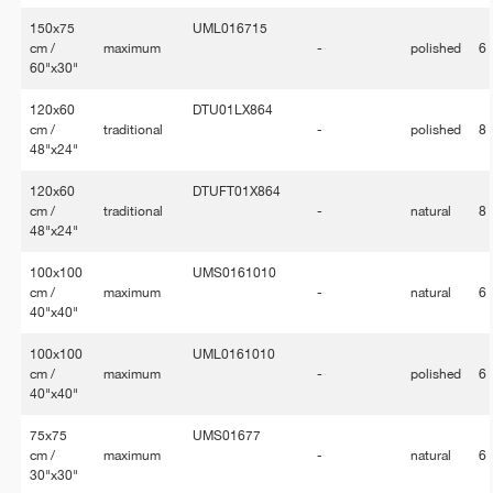
150x75
UML016715
cm /
maximum
-
polished
6
60"x30"
120x60
DTU01LX864
cm /
traditional
-
polished
8
48"x24"
120x60
DTUFT01X864
cm /
traditional
-
natural
8
48"x24"
100x100
UMS0161010
cm /
maximum
-
natural
6
40"x40"
100x100
UML0161010
cm /
maximum
-
polished
6
40"x40"
75x75
UMS01677
cm /
maximum
-
natural
6
30"x30"