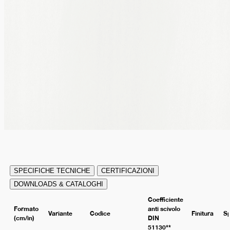
SPECIFICHE TECNICHE
CERTIFICAZIONI
DOWNLOADS & CATALOGHI
Coefficiente
Formato
anti scivolo
Variante
Codice
Finitura
S
(cm/in)
DIN
51130**