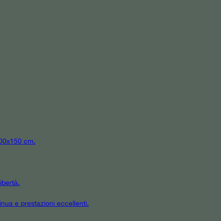
 300x150 cm.
ibertà.
inua e prestazioni eccellenti.