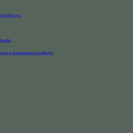
 300x150 cm.
ibertà.
inua e prestazioni eccellenti.