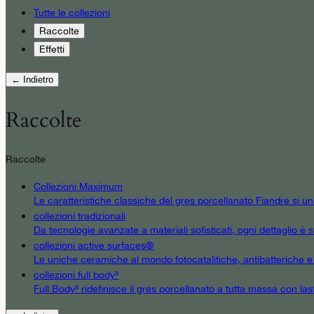
Tutte le collezioni
Raccolte
Effetti
← Indietro
Raccolte
Raccolte
Collezioni Maximum
Le caratteristiche classiche del gres porcellanato Fiandre si u
collezioni tradizionali
Da tecnologie avanzate a materiali sofisticati, ogni dettaglio è st
collezioni active surfaces®
Le uniche ceramiche al mondo fotocatalitiche, antibatteriche e an
collezioni full body³
Full Body³ ridefinisce il gres porcellanato a tutta massa con las