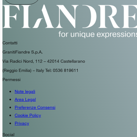
Contatti
GranitiFiandre S.p.A.
Via Radici Nord, 112 – 42014 Castellarano
(Reggio Emilia) – Italy Tel: 0536 819611
Permessi
Note legali
Area Legal
Preferenze Consensi
Cookie Policy
Privacy
Social