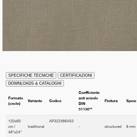
SPECIFICHE TECNICHE
CERTIFICAZIONI
DOWNLOADS & CATALOGHI
Coefficiente
Formato
anti scivolo
Variante
Codice
Finitura
Spess
(cm/in)
DIN
51130**
120x60
AP322X864S3
cm /
traditional
-
structured
8 mm
48"x24"