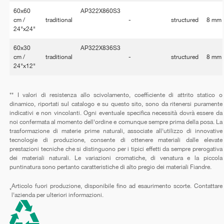
60x60
AP322X860S3
cm /
traditional
-
structured
8 mm
24"x24"
60x30
AP322X836S3
cm /
traditional
-
structured
8 mm
24"x12"
** I valori di resistenza allo scivolamento, coefficiente di attrito statico o
dinamico, riportati sul catalogo e su questo sito, sono da ritenersi puramente
indicativi e non vincolanti. Ogni eventuale specifica necessità dovrà essere da
noi confermata al momento dell'ordine e comunque sempre prima della posa. La
trasformazione di materie prime naturali, associate all'utilizzo di innovative
tecnologie di produzione, consente di ottenere materiali dalle elevate
prestazioni tecniche che si distinguono per i tipici effetti da sempre prerogativa
dei materiali naturali. Le variazioni cromatiche, di venatura e la piccola
puntinatura sono pertanto caratteristiche di alto pregio dei materiali Fiandre.
Articolo fuori produzione, disponibile fino ad esaurimento scorte. Contattare
*
l'azienda per ulteriori informazioni.