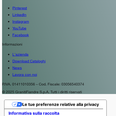
Pinterest
LinkedIn
Instagram
YouTube
Facebook
Informazioni
L'azienda
Download Cataloghi
News
Lavora con noi
P.IVA. 01411010356 – Cod. Fiscale: 03056540374
© 2025 GranitiFiandre S.p.A. Tutti i diritti riservati
Le tue preferenze relative alla privacy
Informativa sulla raccolta