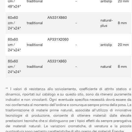
cm /
traditional
-
antislip
20 mm
48"x24"
60x60
AN331X860
natural-
cm /
traditional
-
8 mm
plus
24"x24"
60x60
AP331X2060
cm /
traditional
-
antislip
20 mm
24"x24"
60x60
AS331X860
cm /
traditional
-
natural
8 mm
24"x24"
** I valori di resistenza allo scivolamento, coefficiente di attrito statico o
dinamico, riportati sul catalogo e su questo sito, sono da ritenersi puramente
indicativi e non vincolanti. Ogni eventuale specifica necessità dovrà essere da
noi confermata al momento dell'ordine e comunque sempre prima della posa. La
trasformazione di materie prime naturali, associate all'utilizzo di innovative
tecnologie di produzione, consente di ottenere materiali dalle elevate
prestazioni tecniche che si distinguono per i tipici effetti da sempre prerogativa
dei materiali naturali. Le variazioni cromatiche, di venatura e la piccola
puntinatura sono pertanto caratteristiche di alto pregio dei materiali Fiandre.