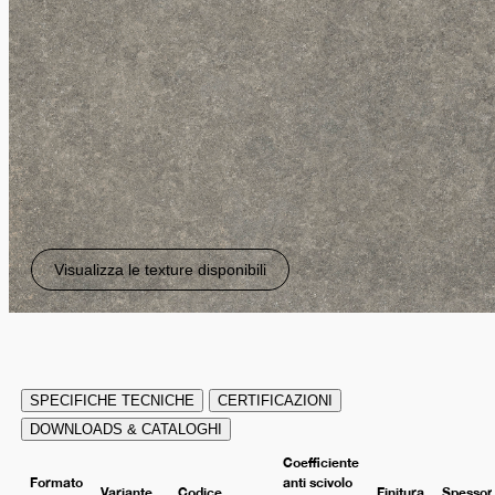
Visualizza le texture disponibili
SPECIFICHE TECNICHE
CERTIFICAZIONI
DOWNLOADS & CATALOGHI
Coefficiente
Formato
anti scivolo
Variante
Codice
Finitura
Spessor