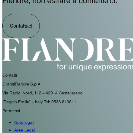
Fiandre, non esitare a contattarci.
Contattaci
Contatti
GranitiFiandre S.p.A.
Via Radici Nord, 112 – 42014 Castellarano
(Reggio Emilia) – Italy Tel: 0536 819611
Permessi
Note legali
Area Legal