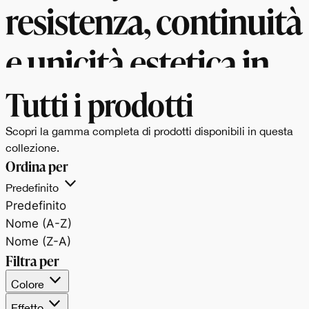
resistenza, continuità
e unicità estetica in
ogni lastra
Tutti i prodotti
Scopri la gamma completa di prodotti disponibili in questa
collezione.
Ordina per
Predefinito
Predefinito
Nome (A-Z)
Nome (Z-A)
Filtra per
Colore
Effetto