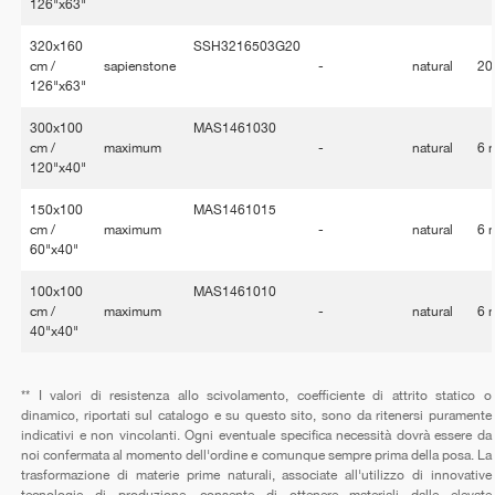
126"x63"
320x160
SSH3216503G20
cm /
sapienstone
-
natural
20
126"x63"
300x100
MAS1461030
cm /
maximum
-
natural
6 
120"x40"
150x100
MAS1461015
cm /
maximum
-
natural
6 
60"x40"
100x100
MAS1461010
cm /
maximum
-
natural
6 
40"x40"
** I valori di resistenza allo scivolamento, coefficiente di attrito statico o
dinamico, riportati sul catalogo e su questo sito, sono da ritenersi puramente
indicativi e non vincolanti. Ogni eventuale specifica necessità dovrà essere da
noi confermata al momento dell'ordine e comunque sempre prima della posa. La
trasformazione di materie prime naturali, associate all'utilizzo di innovative
tecnologie di produzione, consente di ottenere materiali dalle elevate