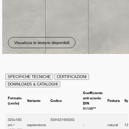
Visualizza le texture disponibili
SPECIFICHE TECNICHE
CERTIFICAZIONI
DOWNLOADS & CATALOGHI
Coefficiente
Formato
anti scivolo
Variante
Codice
Finitura
Sp
(cm/in)
DIN
51130**
320x160
SSH3216503G
cm /
sapienstone
-
natural
12