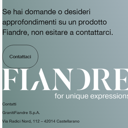
Se hai domande o desideri
approfondimenti su un prodotto
Fiandre, non esitare a contattarci.
Contattaci
Contatti
GranitiFiandre S.p.A.
Via Radici Nord, 112 – 42014 Castellarano