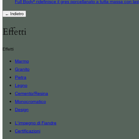
Full Body³ ridefinisce il gres porcellanato a tutta massa con las
← Indietro
Effetti
Effetti
Marmo
Granito
Pietra
Legno
Cemento/Resina
Monocromatico
Design
L'impegno di Fiandre
Certificazioni