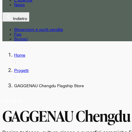
L'azienda
News
Indietro
Showroom e punti vendita
Faq
Scrivici
Home
Progetti
GAGGENAU Chengdu Flagship Store
NEGOZI
GAGGENAU Chengdu F