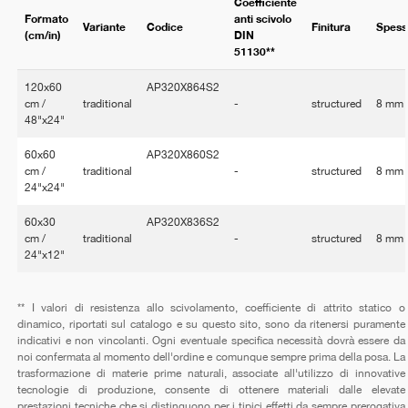
Coefficiente
Formato
anti scivolo
Variante
Codice
Finitura
Spess
(cm/in)
DIN
51130**
120x60
AP320X864S2
cm /
traditional
-
structured
8 mm
48"x24"
60x60
AP320X860S2
cm /
traditional
-
structured
8 mm
24"x24"
60x30
AP320X836S2
cm /
traditional
-
structured
8 mm
24"x12"
** I valori di resistenza allo scivolamento, coefficiente di attrito statico o
dinamico, riportati sul catalogo e su questo sito, sono da ritenersi puramente
indicativi e non vincolanti. Ogni eventuale specifica necessità dovrà essere da
noi confermata al momento dell'ordine e comunque sempre prima della posa. La
trasformazione di materie prime naturali, associate all'utilizzo di innovative
tecnologie di produzione, consente di ottenere materiali dalle elevate
prestazioni tecniche che si distinguono per i tipici effetti da sempre prerogativa