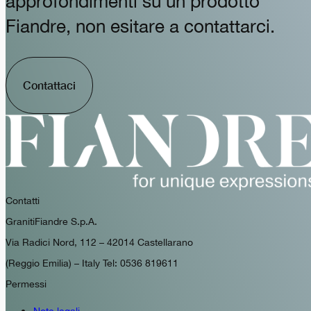
approfondimenti su un prodotto
Fiandre, non esitare a contattarci.
Contattaci
Contatti
GranitiFiandre S.p.A.
Via Radici Nord, 112 – 42014 Castellarano
(Reggio Emilia) – Italy Tel: 0536 819611
Permessi
Note legali