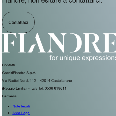
Fiandre, non esitare a contattarci.
Contattaci
Contatti
GranitiFiandre S.p.A.
Via Radici Nord, 112 – 42014 Castellarano
(Reggio Emilia) – Italy Tel: 0536 819611
Permessi
Note legali
Area Legal