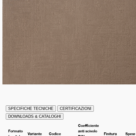
SPECIFICHE TECNICHE
CERTIFICAZIONI
DOWNLOADS & CATALOGHI
Coefficiente
Formato
anti scivolo
Variante
Codice
Finitura
Spess