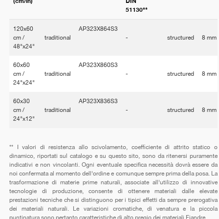
(cm/in)
DIN
51130**
120x60
AP323X864S3
cm /
traditional
-
structured
8 mm
48"x24"
60x60
AP323X860S3
cm /
traditional
-
structured
8 mm
24"x24"
60x30
AP323X836S3
cm /
traditional
-
structured
8 mm
24"x12"
** I valori di resistenza allo scivolamento, coefficiente di attrito statico o
dinamico, riportati sul catalogo e su questo sito, sono da ritenersi puramente
indicativi e non vincolanti. Ogni eventuale specifica necessità dovrà essere da
noi confermata al momento dell'ordine e comunque sempre prima della posa. La
trasformazione di materie prime naturali, associate all'utilizzo di innovative
tecnologie di produzione, consente di ottenere materiali dalle elevate
prestazioni tecniche che si distinguono per i tipici effetti da sempre prerogativa
dei materiali naturali. Le variazioni cromatiche, di venatura e la piccola
puntinatura sono pertanto caratteristiche di alto pregio dei materiali Fiandre.