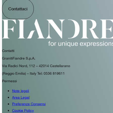
Contattaci
Contatti
GranitiFiandre S.p.A.
Via Radici Nord, 112 – 42014 Castellarano
(Reggio Emilia) – Italy Tel: 0536 819611
Permessi
Note legali
Area Legal
Preferenze Consensi
Cookie Policy