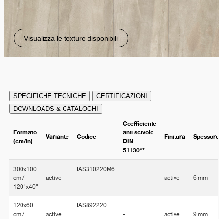
Visualizza le texture disponibili
SPECIFICHE TECNICHE
CERTIFICAZIONI
DOWNLOADS & CATALOGHI
Coefficiente
Formato
anti scivolo
Variante
Codice
Finitura
Spessor
(cm/in)
DIN
51130**
300x100
IAS310220M6
cm /
active
-
active
6 mm
120"x40"
120x60
IAS892220
cm /
active
-
active
9 mm