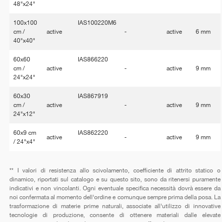
48"x24"
100x100
IAS100220M6
cm /
active
-
active
6 mm
40"x40"
60x60
IAS866220
cm /
active
-
active
9 mm
24"x24"
60x30
IAS867919
cm /
active
-
active
9 mm
24"x12"
60x9 cm
IAS862220
active
-
active
9 mm
/ 24"x4"
** I valori di resistenza allo scivolamento, coefficiente di attrito statico o
dinamico, riportati sul catalogo e su questo sito, sono da ritenersi puramente
indicativi e non vincolanti. Ogni eventuale specifica necessità dovrà essere da
noi confermata al momento dell'ordine e comunque sempre prima della posa. La
trasformazione di materie prime naturali, associate all'utilizzo di innovative
tecnologie di produzione, consente di ottenere materiali dalle elevate