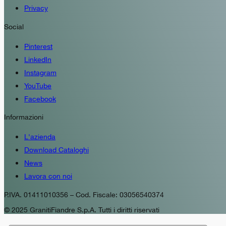
Privacy
Social
Pinterest
LinkedIn
Instagram
YouTube
Facebook
Informazioni
L'azienda
Download Cataloghi
News
Lavora con noi
P.IVA. 01411010356 – Cod. Fiscale: 03056540374
© 2025 GranitiFiandre S.p.A. Tutti i diritti riservati