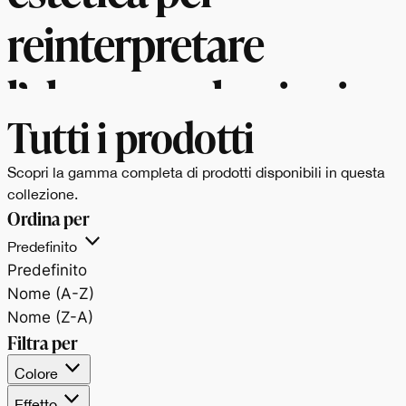
reinterpretare
l’eleganza classica in
Tutti i prodotti
chiave
Scopri la gamma completa di prodotti disponibili in questa
contemporanea.
collezione.
Ordina per
Predefinito
Predefinito
Nome (A-Z)
Nome (Z-A)
Filtra per
Colore
Effetto