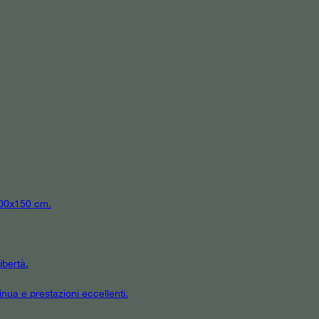
 300x150 cm.
ibertà.
inua e prestazioni eccellenti.