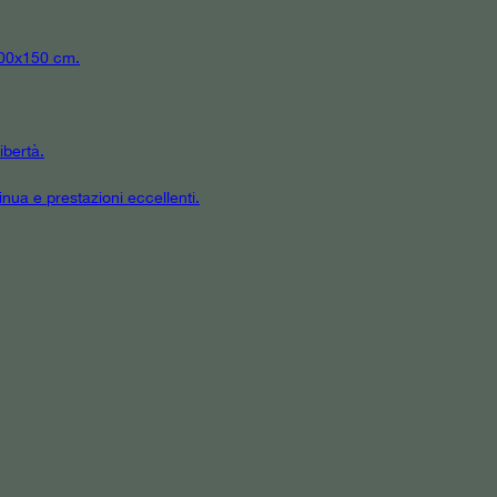
 300x150 cm.
ibertà.
inua e prestazioni eccellenti.