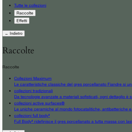
Tutte le collezioni
Raccolte
Effetti
← Indietro
Raccolte
Raccolte
Collezioni Maximum
Le caratteristiche classiche del gres porcellanato Fiandre si u
collezioni tradizionali
Da tecnologie avanzate a materiali sofisticati, ogni dettaglio è st
collezioni active surfaces®
Le uniche ceramiche al mondo fotocatalitiche, antibatteriche e an
collezioni full body³
Full Body³ ridefinisce il gres porcellanato a tutta massa con las