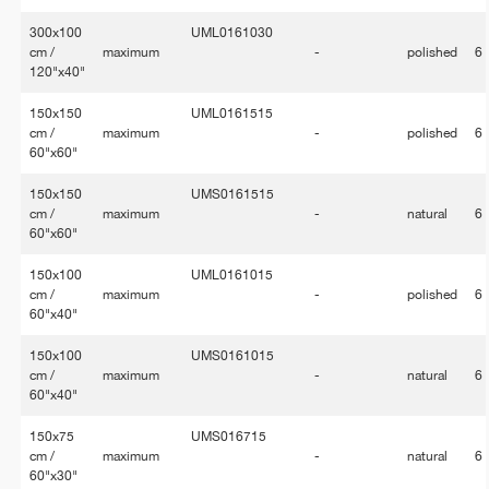
300x100
UML0161030
cm /
maximum
-
polished
6
120"x40"
150x150
UML0161515
cm /
maximum
-
polished
6
60"x60"
150x150
UMS0161515
cm /
maximum
-
natural
6
60"x60"
150x100
UML0161015
cm /
maximum
-
polished
6
60"x40"
150x100
UMS0161015
cm /
maximum
-
natural
6
60"x40"
150x75
UMS016715
cm /
maximum
-
natural
6
60"x30"