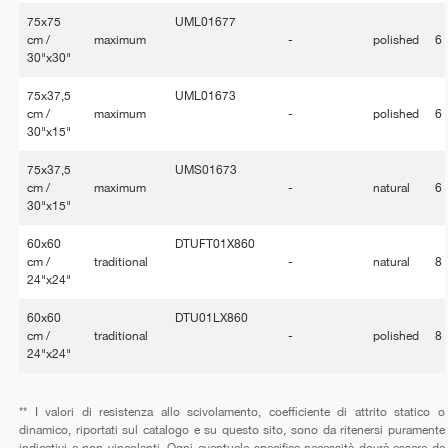
75x75
UML01677
cm /
maximum
-
polished
6
30"x30"
75x37,5
UML01673
cm /
maximum
-
polished
6
30"x15"
75x37,5
UMS01673
cm /
maximum
-
natural
6
30"x15"
60x60
DTUFT01X860
cm /
traditional
-
natural
8
24"x24"
60x60
DTU01LX860
cm /
traditional
-
polished
8
24"x24"
** I valori di resistenza allo scivolamento, coefficiente di attrito statico o
dinamico, riportati sul catalogo e su questo sito, sono da ritenersi puramente
indicativi e non vincolanti. Ogni eventuale specifica necessità dovrà essere da