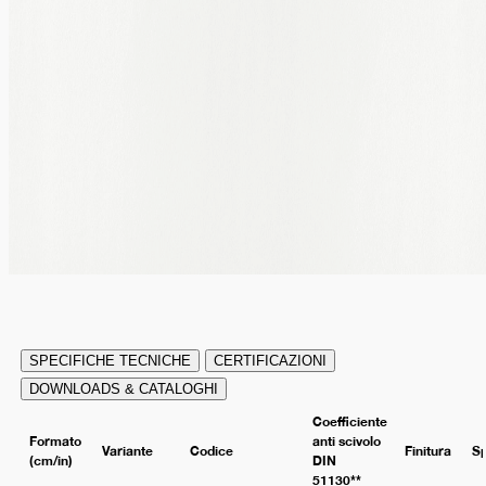
SPECIFICHE TECNICHE
CERTIFICAZIONI
DOWNLOADS & CATALOGHI
Coefficiente
Formato
anti scivolo
Variante
Codice
Finitura
S
(cm/in)
DIN
51130**