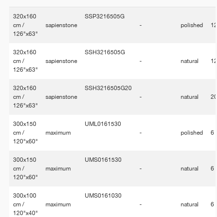
320x160
SSP3216505G
cm /
sapienstone
-
polished
1
126"x63"
320x160
SSH3216505G
cm /
sapienstone
-
natural
1
126"x63"
320x160
SSH3216505G20
cm /
sapienstone
-
natural
2
126"x63"
300x150
UML0161530
cm /
maximum
-
polished
6
120"x60"
300x150
UMS0161530
cm /
maximum
-
natural
6
120"x60"
300x100
UMS0161030
cm /
maximum
-
natural
6
120"x40"