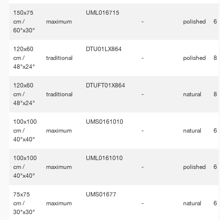
150x75
UML016715
cm /
maximum
-
polished
6
60"x30"
120x60
DTU01LX864
cm /
traditional
-
polished
8
48"x24"
120x60
DTUFT01X864
cm /
traditional
-
natural
8
48"x24"
100x100
UMS0161010
cm /
maximum
-
natural
6
40"x40"
100x100
UML0161010
cm /
maximum
-
polished
6
40"x40"
75x75
UMS01677
cm /
maximum
-
natural
6
30"x30"