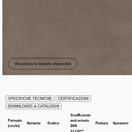
Visualizza le texture disponibili
SPECIFICHE TECNICHE
CERTIFICAZIONI
DOWNLOADS & CATALOGHI
Coefficiente
Formato
anti scivolo
Variante
Codice
Finitura
Spessore
(cm/in)
DIN
51130**