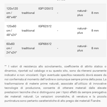
120x120
IGP120572
natural-
cm /
traditional
-
8 mm
plus
48"x48"
120x60
IGP62572
natural-
cm /
traditional
-
8 mm
plus
48"x24"
60x60
IGP66572
natural-
cm /
traditional
-
8 mm
plus
24"x24"
** I valori di resistenza allo scivolamento, coefficiente di attrito statico o
dinamico, riportati sul catalogo e su questo sito, sono da ritenersi puramente
indicativi e non vincolanti. Ogni eventuale specifica necessità dovrà essere da
noi confermata al momento dell'ordine e comunque sempre prima della posa. La
trasformazione di materie prime naturali, associate all'utilizzo di innovative
tecnologie di produzione, consente di ottenere materiali dalle elevate
prestazioni tecniche che si distinguono per i tipici effetti da sempre prerogativa
dei materiali naturali. Le variazioni cromatiche, di venatura e la piccola
puntinatura sono pertanto caratteristiche di alto pregio dei materiali Fiandre.