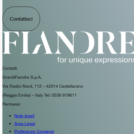
Contattaci
Contatti
GranitiFiandre S.p.A.
Via Radici Nord, 112 – 42014 Castellarano
(Reggio Emilia) – Italy Tel: 0536 819611
Permessi
Note legali
Area Legal
Preferenze Consensi