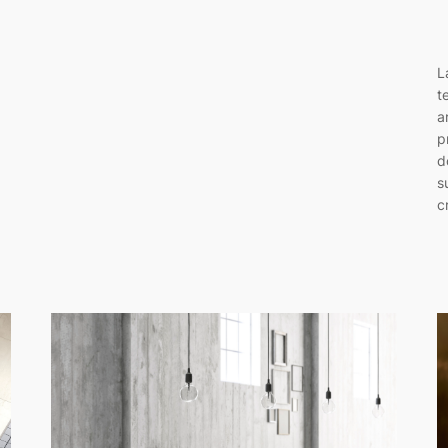
L
t
a
p
d
s
c