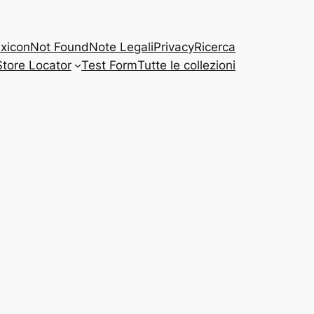
xicon
Not Found
Note Legali
Privacy
Ricerca
Store Locator
Test Form
Tutte le collezioni