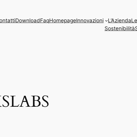
ontatti
Download
Faq
Homepage
Innovazioni
L’Azienda
Le
Sostenibilità
SLABS