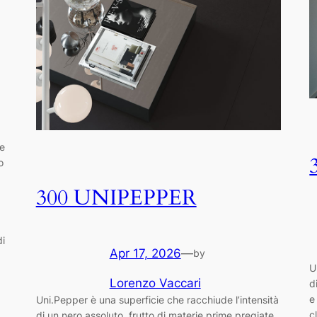
se
o
300 UNIPEPPER
di
Apr 17, 2026
—
by
U
Lorenzo Vaccari
d
e
Uni.Pepper è una superficie che racchiude l’intensità
c
di un nero assoluto, frutto di materie prime pregiate