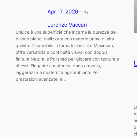
Apr 17, 2026
—
by
Lorenzo Vaccari
Uni.Ice è una superficie che incarna la purezza del
bianco pieno, realizzata con materie prime di alta
qualità. Disponibile in formati classici e Maximum,
offre versatilità e continuità visiva, con doppia
finitura Natural e Polished per giocare con texture e
riflessi. Elegante e materica, dona armonia,
leggerezza e modernità agli ambienti. Per
prestazioni avanzate, è…
e
L
t
a
p
c