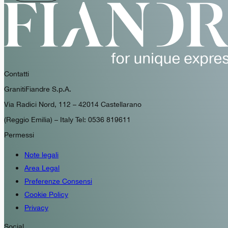
Contatti
GranitiFiandre S.p.A.
Via Radici Nord, 112 – 42014 Castellarano
(Reggio Emilia) – Italy Tel: 0536 819611
Permessi
Note legali
Area Legal
Preferenze Consensi
Cookie Policy
Privacy
Social