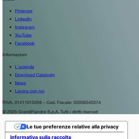
Pinterest
LinkedIn
Instagram
YouTube
Facebook
Informazioni
L'azienda
Download Cataloghi
News
Lavora con noi
P.IVA. 01411010356 – Cod. Fiscale: 03056540374
© 2025 GranitiFiandre S.p.A. Tutti i diritti riservati
Le tue preferenze relative alla privacy
Informativa sulla raccolta