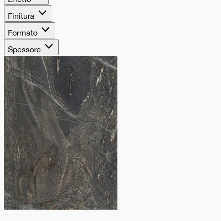
superfici materiche
Finitura
che uniscono estetica
Formato
Spessore
e versatilità
progettuale.